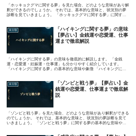
「ホッキョクグマに関する夢」を見た場合、どのような意味があり解
釈ができるのでしょうか。 それでは、基本的な意味と、状況別の夢
診断を見ていきましょう。 「ホッキョクグマに関する夢」に関する
夢の基本的な意味や象徴 夢の中に、ホッキョクグマが登場...
「ハイキングに関する夢」の意味
未分類
【夢占い】金銭運や恋愛運、仕事
運まで徹底解説
「ハイキングに関する夢」の意味を徹底的に解説します。 「金銭
運・恋愛運・妊娠運・仕事運」も分かりやすく紹介しています。
「ハイキングに関する夢」の基本的な意味や象徴 「ハイキングに関
する夢」の基本的な意味は、「生活習慣の改善によって気力体力...
「ゾンビと戦う夢」【夢占い】金
未分類
銭運や恋愛運、仕事運まで徹底解
説
「ゾンビと戦う夢」を見た場合、どのような意味があり解釈ができる
のでしょうか。 それでは、基本的な意味と、状況別の夢診断を見て
いきましょう。 「ゾンビと戦う夢」に関する夢の基本的な意味や象
徴 夢の中で、ゾンビと戦ったという人がいるかもしれませ...